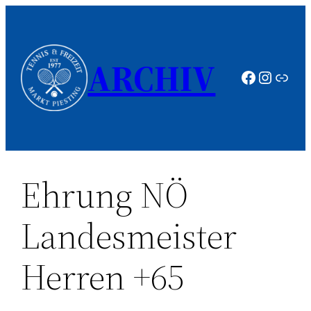
Zum
Inhalt
springen
ARCHIV
Faceboo
Instag
Link
Ehrung NÖ
Landesmeister
Herren +65