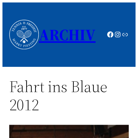
Zum
Inhalt
springen
ARCHIV
Faceboo
Instag
Link
Fahrt ins Blaue
2012