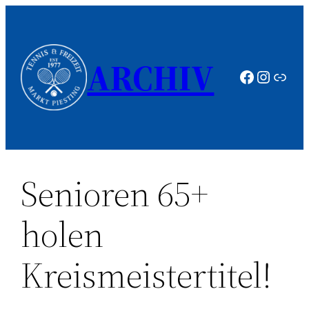
Zum
Inhalt
springen
ARCHIV
Faceboo
Instag
Link
Senioren 65+
holen
Kreismeistertitel!