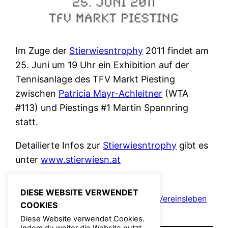
Im Zuge der
Stierwiesntrophy
2011 findet am
25. Juni um 19 Uhr ein Exhibition auf der
Tennisanlage des TFV Markt Piesting
zwischen
Patricia Mayr-Achleitner
(WTA
#113) und Piestings #1 Martin Spannring
statt.
Detailierte Infos zur
Stierwiesntrophy
gibt es
unter
www.stierwiesn.at
DIESE WEBSITE VERWENDET
Juni 24, 2011
Admin
Allgemein
, 
Fotos
, 
Vereinsleben
COOKIES
Diese Website verwendet Cookies.