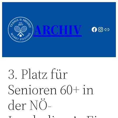
Zum
Inhalt
springen
ARCHIV
Faceboo
Instag
Link
3. Platz für
Senioren 60+ in
der NÖ-