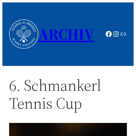
Zum
Inhalt
springen
ARCHIV
Faceboo
Instag
Link
6. Schmankerl
Tennis Cup